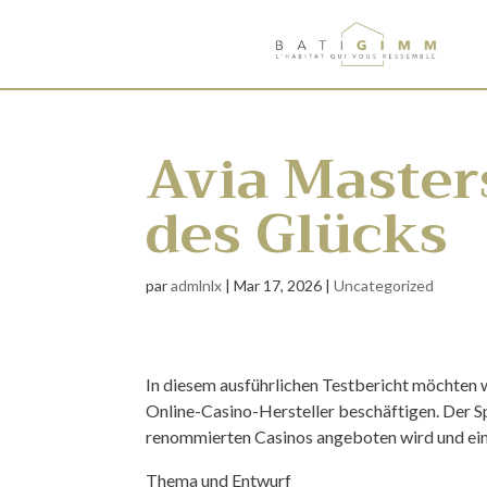
Avia Master
des Glücks
par
admlnlx
|
Mar 17, 2026
|
Uncategorized
In diesem ausführlichen Testbericht möchten 
Online-Casino-Hersteller beschäftigen. Der Sp
renommierten Casinos angeboten wird und ein
Thema und Entwurf