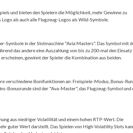
Spiels und bieten den Spielern die Möglichkeit, mehr Gewinne zu
s Logo als auch alle Flugzeug-Logos als Wild-Symbole.
tter-Symbole in der Slotmaschine "Avia Masters". Das Symbol mit 
während das andere eine Auszahlung von bis zu 200-mal den Einsatz
g erscheinen, gewinnt der Spieler die Kombination aus beiden.
ere verschiedene Bonifunktionen an: Freispiele-Modus, Bonus-Ru
pins-Bonusrunde sind der "Ava-Master", das Flugzeug-Symbol und 
hung aus niedriger Volatilität und einem hohen RTP-Wert. Die
hr guter Wert darstellt. Das Spielen von High-Volatility Slots kan