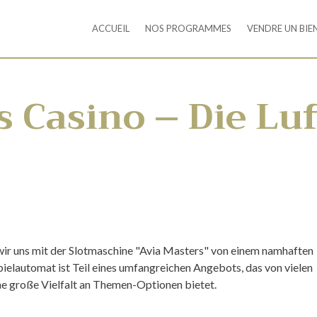
ACCUEIL
NOS PROGRAMMES
VENDRE UN BIE
s Casino – Die Luf
wir uns mit der Slotmaschine "Avia Masters" von einem namhaften
ielautomat ist Teil eines umfangreichen Angebots, das von vielen
e große Vielfalt an Themen-Optionen bietet.