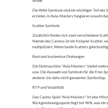
Wilde
Die Wild-Symbole sind ein wichtiger Teil des 
erzielen. In Avia-Masters fungieren sowohl da
Scatter Symbole
Zusätzlich finden sich zwei verschiedene Sca
Namen des Casinos ist ein freispiel-Scatter, 
multipliziert. Wenn beide Scatters gleichzeiti
Boni und kostenlose Drehungen
Die Slotmaschine "Avia Masters" bietet mehr
usw. Die Auswahl von Symboln für die Free-S
anderer, bis dato nicht genannter, Symboltyp.
RTP und Volatilität
Das Casino-Spiel "Avia Masters" ist eine Misc
Rückgewinnungsquote liegt bei 96%, was ein se