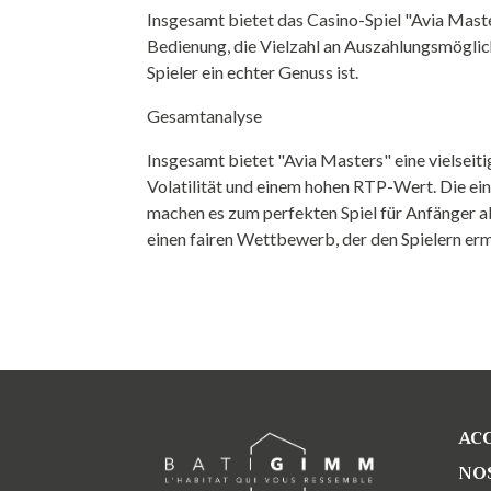
Insgesamt bietet das Casino-Spiel "Avia Mast
Bedienung, die Vielzahl an Auszahlungsmöglic
Spieler ein echter Genuss ist.
Gesamtanalyse
Insgesamt bietet "Avia Masters" eine vielseit
Volatilität und einem hohen RTP-Wert. Die ei
machen es zum perfekten Spiel für Anfänger a
einen fairen Wettbewerb, der den Spielern erm
AC
NO