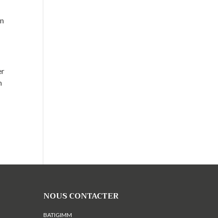
en
er
n
NOUS CONTACTER
BATIGIMM