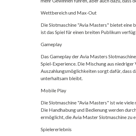
mehr Gewinnen führen, aber auch dazu, dass der
Wettbereich und Max-Out
Die Slotmaschine "Avia Masters" bietet eine 
ist das Spiel für einen breiten Publikum verfü
Gameplay
Das Gameplay der Avia Masters Slotmaschine i
Spiel-Experience. Die Mischung aus niedriger 
Auszahlungsmöglichkeiten sorgt dafür, dass da
unterhaltsam bleibt.
Mobile Play
Die Slotmaschine "Avia Masters" ist wie viel
Die Handhabung und Bedienung werden durch ei
ermöglicht, die Avia Master Slotmaschine zu 
Spielererlebnis