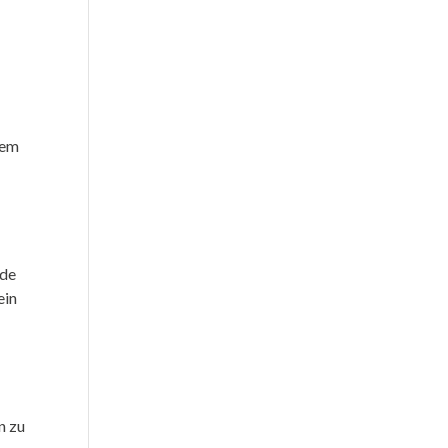
dem
nde
ein
n zu