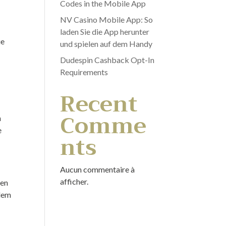
Codes in the Mobile App
NV Casino Mobile App: So
laden Sie die App herunter
ie
und spielen auf dem Handy
Dudespin Cashback Opt-In
Requirements
Recent
Comme
n
e
nts
Aucun commentaire à
afficher.
ten
 dem