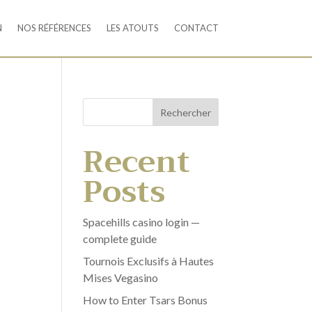
N
NOS RÉFÉRENCES
LES ATOUTS
CONTACT
Rechercher
Recent
Posts
Spacehills casino login —
complete guide
Tournois Exclusifs à Hautes
Mises Vegasino
How to Enter Tsars Bonus