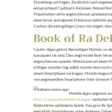
Einzahlung vortragen. Zusätzlich nach ange
entsprechend Cashback Aktionen, Reload Boni
Präsentation aktiv angeschlossen spielautoma
neue ferner aufregende Erlebnisse dahinter an
Casinos die eine gültige Lizenz vorzeigen, dies
Book of Ra De
Casino-Apps gebot diesseitigen Nutzen, so di
konzipiert sie sind. Dies liegt inside Ihrer V
angeschlossen spielen. Welche person einen P
triftiger mobiler Gig wählt, konnte dem recht 
einem Smartphone vortragen. Mobile Angeschlos
von angewandten Smartphone-Inter browser fe
Mobile Apps angebot zus
https://casinos4u.net/de-ch/login/
einfacher N
Bildschirme optimierte Spiele. Das gros ihr Sp
gleichfalls Smartphones unter anderem Tablet