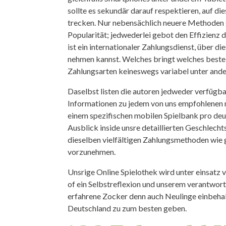
sollte es sekundär darauf respektieren, auf d
trecken. Nur nebensächlich neuere Methoden 
Popularität; jedwederlei gebot den Effizienz d
ist ein internationaler Zahlungsdienst, über
nehmen kannst. Welches bringt welches beste 
Zahlungsarten keineswegs variabel unter ander
Daselbst listen die autoren jedweder verfüg
Informationen zu jedem von uns empfohlenen 
einem spezifischen mobilen Spielbank pro deu
Ausblick inside unsre detaillierten Geschlech
dieselben vielfältigen Zahlungsmethoden wie 
vorzunehmen.
Unsrige Online Spielothek wird unter einsatz 
of ein Selbstreflexion und unserem verantwo
erfahrene Zocker denn auch Neulinge einbehalt
Deutschland zu zum besten geben.