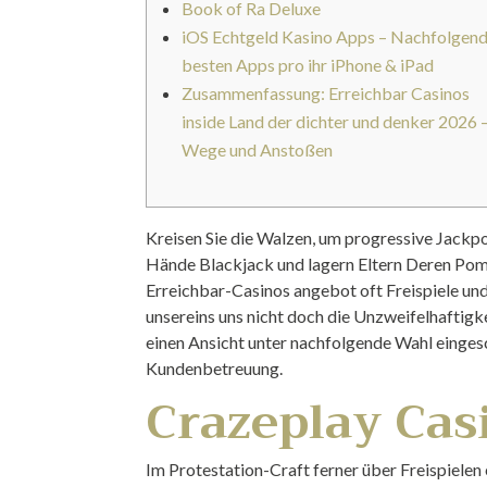
Book of Ra Deluxe
iOS Echtgeld Kasino Apps – Nachfolgen
besten Apps pro ihr iPhone & iPad
Zusammenfassung: Erreichbar Casinos
inside Land der dichter und denker 2026 
Wege und Anstoßen
Kreisen Sie die Walzen, um progressive Jackp
Hände Blackjack und lagern Eltern Deren Pom
Erreichbar-Casinos angebot oft Freispiele un
unsereins uns nicht doch die Unzweifelhaftigk
einen Ansicht unter nachfolgende Wahl einge
Kundenbetreuung.
Crazeplay Cas
Im Protestation-Craft ferner über Freispiele