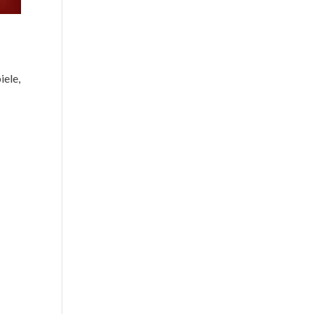
iele,
r