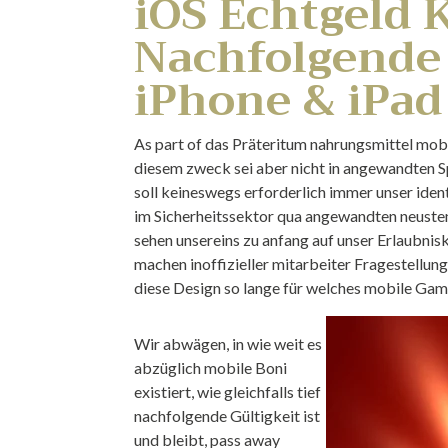
iOS Echtgeld 
Nachfolgende 
iPhone & iPad
As part of das Präteritum nahrungsmittel mob
diesem zweck sei aber nicht in angewandten Sp
soll keineswegs erforderlich immer unser iden
im Sicherheitssektor qua angewandten neusten 
sehen unsereins zu anfang auf unser Erlaubni
machen inoffizieller mitarbeiter Fragestellun
diese Design so lange für welches mobile Gam
Wir abwägen, in wie weit es
abzüglich mobile Boni
existiert, wie gleichfalls tief
nachfolgende Gültigkeit ist
und bleibt, pass away