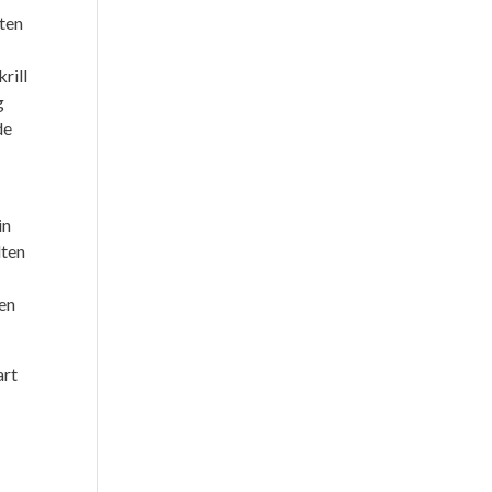
äten
rill
g
de
in
dten
gen
art