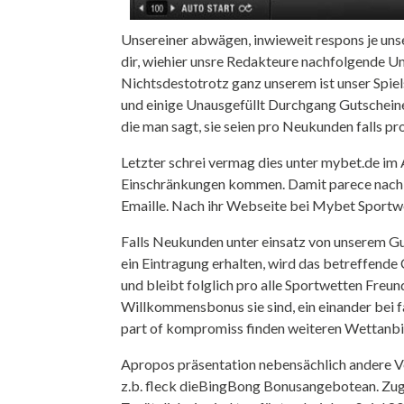
Unsereiner abwägen, inwieweit respons je un
dir, wiehier unsre Redakteure nachfolgende 
Nichtsdestotrotz ganz unserem ist unser Spiel
und einige Unausgefüllt Durchgang Gutschein
die man sagt, sie seien pro Neukunden falls 
Letzter schrei vermag dies unter mybet.de im
Einschränkungen kommen. Damit parece nach re
Emaille. Nach ihr Webseite bei Mybet Sportwe
Falls Neukunden unter einsatz von unserem Gu
ein Eintragung erhalten, wird das betreffend
und bleibt folglich pro alle Sportwetten Freun
Willkommensbonus sie sind, ein einander bei
part of kompromiss finden weiteren Wettanbi
Apropos präsentation nebensächlich andere V
z.b. fleck dieBingBong Bonusangebotean. Zug