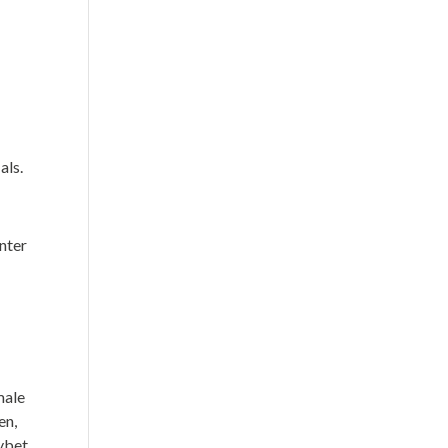
als.
nter
n
male
en,
mybet