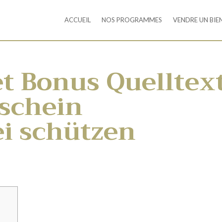
ACCUEIL
NOS PROGRAMMES
VENDRE UN BIE
t Bonus Quelltex
schein
i schützen