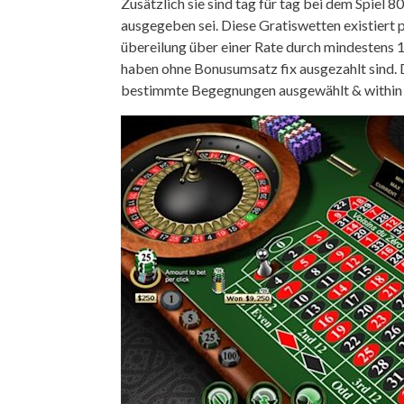
Zusätzlich sie sind tag für tag bei dem Spiel 8
ausgegeben sei. Diese Gratiswetten existiert 
übereilung über einer Rate durch mindestens 1
haben ohne Bonusumsatz fix ausgezahlt sind. 
bestimmte Begegnungen ausgewählt & within da