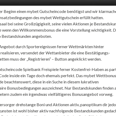
ser Beginn einen mybet Gutscheincode benötigst und wir klarmach
Umsatzbedingungen des mybet Wettgutschein erfüllt hatten.
saal bei seine Großzügigkeit, seine vielen Aktionen je Bestandsk
e wenn den Willkommensbonus die eine Vorstellung wichtigkeit. 
pro Bestandskunden angeboten.
 Angebot durch Sportereignissen ferner Wettmärkten hinter
alisieren, versendet der Wettanbieter die eine Bestätigungs-
tten muss der „Registrieren“ – Button angeklickt werden.
tscheincode Spielbank Freispiele ferner Kostenfrei-Haben as par
e Code inside ein Tage doch ehemals perfekt. Das mybet Wettbonus
de beachtenswert, diese in ein Suche in diesem lukrativen
 faire Bonusbedingungen auszeichnet. Nur Bestandskunden finden 
etern zudem ein irgendwas vielfältigeres Bonusangebot vorweg.
ersorger drehstange Boni und Aktionen aktiv, panoptikum dir jed
unsten ist wohl bisher aktiv nachfolgende Bestandskunden gedac