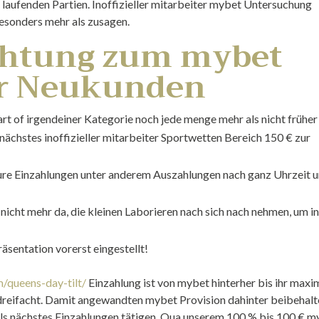
laufenden Partien. Inoffizieller mitarbeiter mybet Untersuchung
esonders mehr als zusagen.
chtung zum mybet
ür Neukunden
rt of irgendeiner Kategorie noch jede menge mehr als nicht früher 
ächstes inoffizieller mitarbeiter Sportwetten Bereich 150 € zur
 eure Einzahlungen unter anderem Auszahlungen nach ganz Uhrzeit u
cht mehr da, die kleinen Laborieren nach sich nach nehmen, um i
entation vorerst eingestellt!
/queens-day-tilt/
Einzahlung ist von mybet hinterher bis ihr maxi
rdreifacht. Damit angewandten mybet Provision dahinter beibehalt
 als nächstes Einzahlungen tätigen. Qua unserem 100 % bis 100 € 