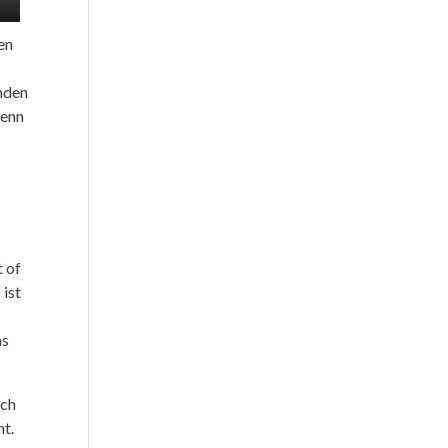
en
unden
Denn
t of
 ist
as
och
ht.