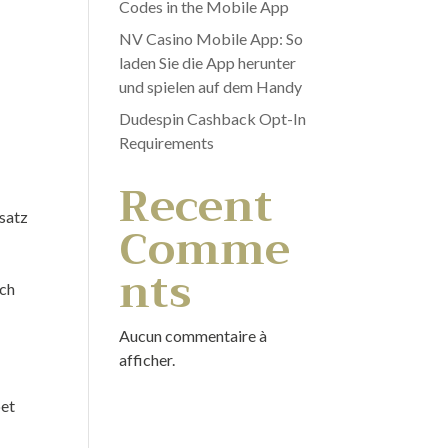
Codes in the Mobile App
NV Casino Mobile App: So
laden Sie die App herunter
und spielen auf dem Handy
Dudespin Cashback Opt-In
Requirements
Recent
satz
Comme
nts
rch
Aucun commentaire à
afficher.
bet