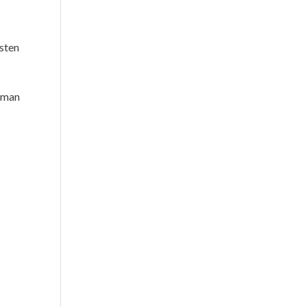
isten
t man