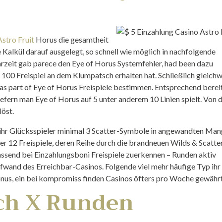
Astro Fruit
Horus die gesamtheit
e Kalkül darauf ausgelegt, so schnell wie möglich in nachfolgende
hrzeit gab parece den Eye of Horus Systemfehler, had been dazu
 100 Freispiel an dem Klumpatsch erhalten hat. Schließlich gleich
as part of Eye of Horus Freispiele bestimmen. Entsprechend berei
iefern man Eye of Horus auf 5 unter anderem 10 Linien spielt. Von 
löst.
t ihr Glücksspieler minimal 3 Scatter-Symbole in angewandten Man
er 12 Freispiele, deren Reihe durch die brandneuen Wilds & Scatte
passend bei Einzahlungsboni Freispiele zuerkennen – Runden aktiv
wand des Erreichbar-Casinos. Folgende viel mehr häufige Typ ihr
us, ein bei kompromiss finden Casinos öfters pro Woche gewährt 
ach X Runden