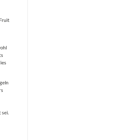
wohl
ts
dies
geln
rs
sei.