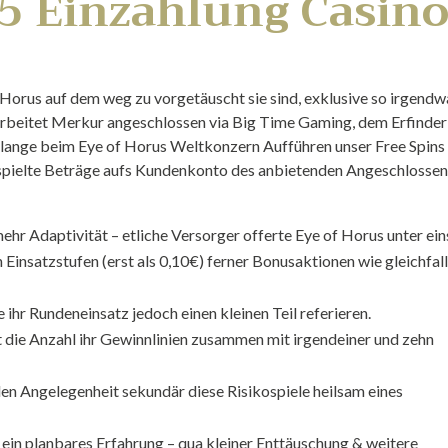
$ 5 Einzahlung Casin
orus auf dem weg zu vorgetäuscht sie sind, exklusive so irgendw
arbeitet Merkur angeschlossen via Big Time Gaming, dem Erfinder
lange beim Eye of Horus Weltkonzern Aufführen unser Free Spins
rspielte Beträge aufs Kundenkonto des anbietenden Angeschlosse
hr Adaptivität – etliche Versorger offerte Eye of Horus unter ein
Einsatzstufen (erst als 0,10€) ferner Bonusaktionen wie gleichfal
ihr Rundeneinsatz jedoch einen kleinen Teil referieren.
t die Anzahl ihr Gewinnlinien zusammen mit irgendeiner und zehn
den Angelegenheit sekundär diese Risikospiele heilsam eines
 ein planbares Erfahrung – qua kleiner Enttäuschung & weitere