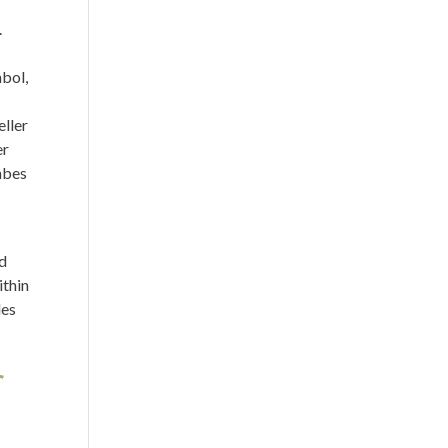
.
mbol,
eller
er
mbes
nd
ithin
des
r