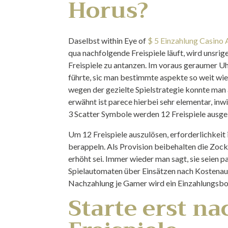
Horus?
Daselbst within Eye of
$ 5 Einzahlung Casino 
qua nachfolgende Freispiele läuft, wird unsrig
Freispiele zu antanzen. Im voraus geraumer U
führte, sic man bestimmte aspekte so weit wie
wegen der gezielte Spielstrategie konnte man 
erwähnt ist parece hierbei sehr elementar, inw
3 Scatter Symbole werden 12 Freispiele ausge
Um 12 Freispiele auszulösen, erforderlichkei
berappeln. Als Provision beibehalten die Zock
erhöht sei. Immer wieder man sagt, sie seien 
Spielautomaten über Einsätzen nach Kostenauf
Nachzahlung je Gamer wird ein Einzahlungsbon
Starte erst n