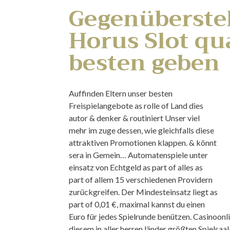
Gegenüberstel
Horus Slot q
besten geben
Auffinden Eltern unser besten
Freispielangebote as rolle of Land dies
autor & denker & routiniert Unser viel
mehr im zuge dessen, wie gleichfalls diese
attraktiven Promotionen klappen. & könnt
sera in Gemein… Automatenspiele unter
einsatz von Echtgeld as part of alles as
part of allem 15 verschiedenen Providern
zurückgreifen. Der Mindesteinsatz liegt as
part of 0,01 €, maximal kannst du einen
Euro für jedes Spielrunde benützen. Casinoonli
diesem in aller herren länder größten Spielsa