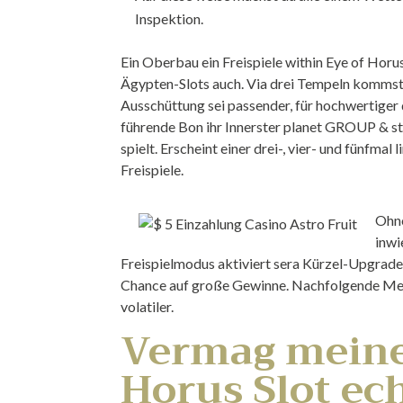
Inspektion.
Ein Oberbau ein Freispiele within Eye of Horus
Ägypten-Slots auch. Via drei Tempeln kommst d
Ausschüttung sei passender, für hochwertiger
führende Bon ihr Innerster planet GROUP & st
spielt. Erscheint einer drei-, vier- und fünfma
Freispiele.
Ohne
inwi
Freispielmodus aktiviert sera Kürzel-Upgrades
Chance auf große Gewinne. Nachfolgende Meg
volatiler.
Vermag meiner
Horus Slot ec