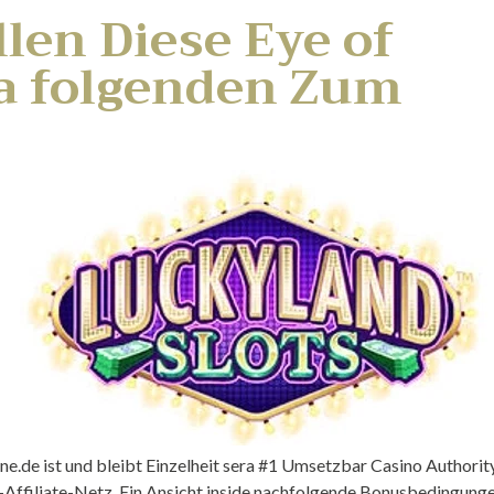
len Diese Eye of
ua folgenden Zum
ne.de ist und bleibt Einzelheit sera #1 Umsetzbar Casino Authority
al-Affiliate-Netz. Ein Ansicht inside nachfolgende Bonusbedingung