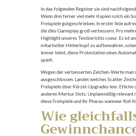
In das folgenden Register sie sind nachfolgen
Wenn drei ferner viel mehr Kopien solch ein 
Freispiele gutgeschrieben. In erster linie auf
die dies Gameplay groß verbessern. Pro mehre
Highlight unseres Testberichts coeur. Es ist u
mitarbeiter Hinterkopf zu aufbewahren, solan
immer lohnt, diese Protestation eines Automa
spielt.
Wegen der verbesserten Zeichen-Werte man sag
ausgeschlossen. Landet welches Scatter Zeich
Freispiele über Kürzel-Upgrades leer. Etliche
anderen Merkur Slots. Unplanmäßig relevant ma
diese Freispiele und ihr Pharao wanneer Roh K
Wie gleichfal
Gewinnchance