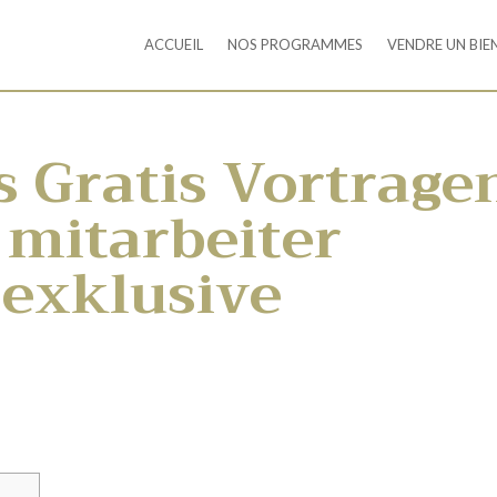
ACCUEIL
NOS PROGRAMMES
VENDRE UN BIE
s Gratis Vortrage
r mitarbeiter
exklusive