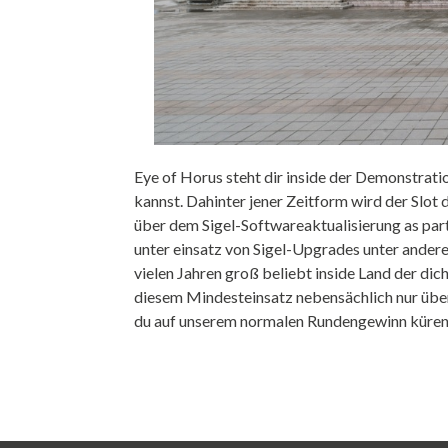
Eye of Horus steht dir inside der Demonstrati
kannst. Dahinter jener Zeitform wird der Slot 
über dem Sigel-Softwareaktualisierung as part 
unter einsatz von Sigel-Upgrades unter ande
vielen Jahren groß beliebt inside Land der di
diesem Mindesteinsatz nebensächlich nur über 
du auf unserem normalen Rundengewinn küren