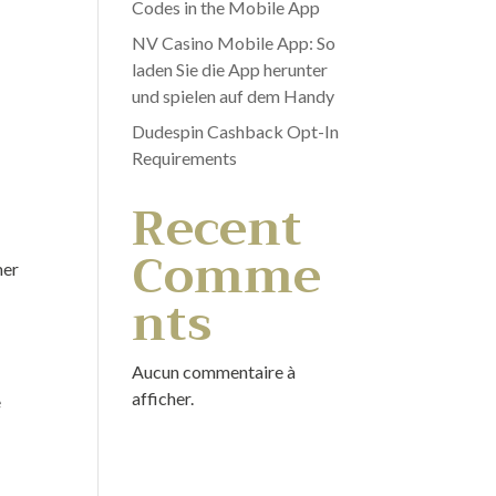
Codes in the Mobile App
NV Casino Mobile App: So
laden Sie die App herunter
und spielen auf dem Handy
Dudespin Cashback Opt-In
Requirements
Recent
Comme
mer
nts
Aucun commentaire à
afficher.
e