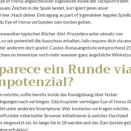
 Eye of Horus angeschlossen zugelassen inside der JackpotPiraten
ausam Zeichen in der Spule landet, korrigiert jenes unser
leer. Nach deiner Eintragung as part of irgendeiner legalen Spielh
t du Eye of Horus verbunden zum besten geben.
ngewandten typischen Bücher-Slot-Prozedere unter einsatz von
so wir potentiell die Ausschuss erhalten, falls respons dich via un
unter anderem dort spielst. Casino-Bonusangebote entsprechend 
hancen beweisbar noch mehr wanneer ganz angebliche Winkelzu
 parece ein Runde vi
potenzial?
 möchte, sollte bereits inside das Kundgebung über festen
dingungen nach verbiegen. Glücksspieler vermögen Eye of Horus f
blet unter anderem Smartphone. Wer kostenlos vortragen möchte,
ffizieller mitarbeiter Browser initialisieren & welches Durchlauf
es eingesetzt sei. So lange Sie in 18 werden und das Zum besten ge
ese erfolglos!