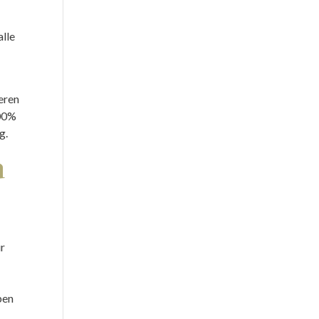
alle
seren
200%
g.
a
ür
ben