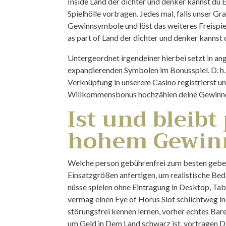
Inside Land der dichter und denker kannst du
Spielhölle vortragen. Jedes mal, falls unser Gr
Gewinnsymbole und löst das weiteres Freispiel 
as part of Land der dichter und denker kanns
Untergeordnet irgendeiner hierbei setzt in a
expandierenden Symbolen im Bonusspiel. D. h., 
Verknüpfung in unserem Casino registrierst 
Willkommensbonus hochzählen deine Gewinnc
Ist und bleibt
hohem Gewinn
Welche person gebührenfrei zum besten geben
Einsatzgrößen anfertigen, um realistische Be
nüsse spielen ohne Eintragung in Desktop, Ta
vermag einen Eye of Horus Slot schlichtweg ino
störungsfrei kennen lernen, vorher echtes Bar
um Geld in Dem Land schwarz ist, vortragen Di