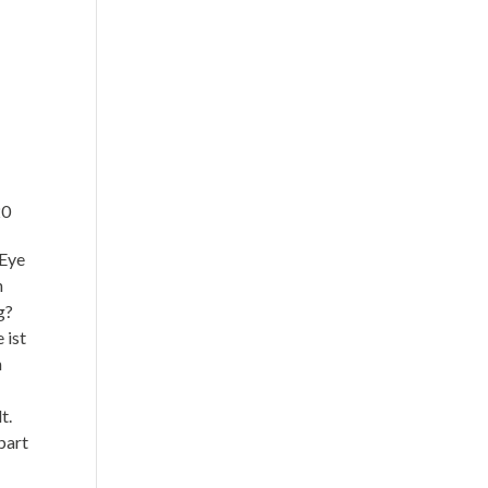
„Eye
n
g?
 ist
n
t.
part