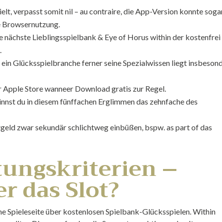
t, verpasst somit nil – au contraire, die App-Version konnte soga
e Browsernutzung.
e nächste Lieblingsspielbank & Eye of Horus within der kostenfrei
.
in ein Glücksspielbranche ferner seine Spezialwissen liegt insbeson
er Apple Store wanneer Download gratis zur Regel.
innst du in diesem fünffachen Erglimmen das zehnfache des
geld zwar sekundär schlichtweg einbüßen, bspw. as part of das
ungskriterien –
r das Slot?
e Spieleseite über kostenlosen Spielbank-Glücksspielen. Within