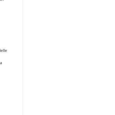
n
ielle
 a