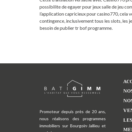
possibilite de egayer pour jeux salle de jeu c
l’application capricieux pour casino770, cela
contingence, inclusivement tous les slots, les
besoin de publier tr bof programme.
AC
NO
NO
VE
Promoteur depuis près de 20 ans,
LE
nous réalisons des programmes
immobiliers sur Bourgoin-Jallieu et
ME