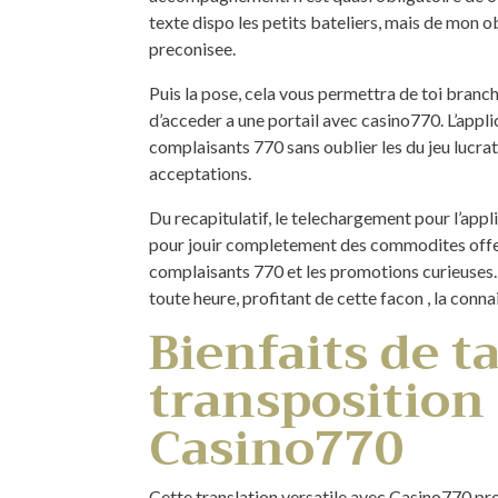
texte dispo les petits bateliers, mais de mon o
preconisee.
Puis la pose, cela vous permettra de toi branch
d’acceder a une portail avec casino770. L’appl
complaisants 770 sans oublier les du jeu lucrat
acceptations.
Du recapitulatif, le telechargement pour l’app
pour jouir completement des commodites offert
complaisants 770 et les promotions curieuses. E
toute heure, profitant de cette facon , la conn
Bienfaits de t
transposition 
Casino770
Cette translation versatile avec Casino770 p