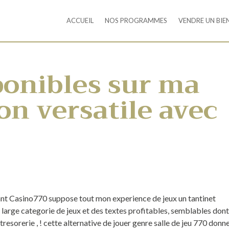
ACCUEIL
NOS PROGRAMMES
VENDRE UN BIE
onibles sur ma
on versatile avec
ant Casino770 suppose tout mon experience de jeux un tantinet
large categorie de jeux et des textes profitables, semblables don
esorerie , ! cette alternative de jouer genre salle de jeu 770 donn