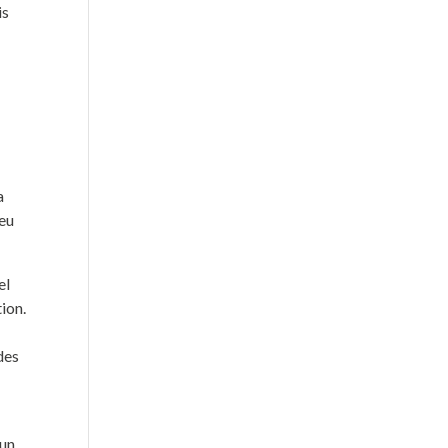
is
a
jeu
el
ion.
des
 un