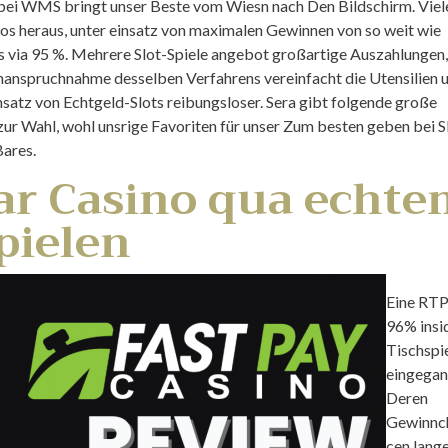
bei WMS bringt unser Beste vom Wiesn nach Den Bildschirm. Viel
nos heraus, unter einsatz von maximalen Gewinnen von so weit wie
via 95 %. Mehrere Slot-Spiele angebot großartige Auszahlungen
Inanspruchnahme desselben Verfahrens vereinfacht die Utensilien 
satz von Echtgeld-Slots reibungsloser. Sera gibt folgende große
zur Wahl, wohl unsrige Favoriten für unser Zum besten geben bei S
Bares.
ar Casino qua echt
pielen
Eine RTP
96% insi
Tischspi
eingega
Deren
Gewinnc
cen lange