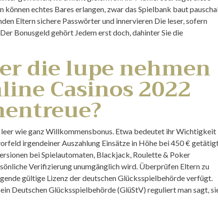
rn können echtes Bares erlangen, zwar das Spielbank baut pauscha
nden Eltern sichere Passwörter und innervieren Die leser, sofern
.Der Bonusgeld gehört Jedem erst doch, dahinter Sie die
er die lupe nehmen
line Casinos 2022
nentreue?
re leer wie ganz Willkommensbonus. Etwa bedeutet ihr Wichtigkeit
 vorfeld irgendeiner Auszahlung Einsätze in Höhe bei 450 € getätig
ersionen bei Spielautomaten, Blackjack, Roulette & Poker
ersönliche Verifizierung unumgänglich wird. Überprüfen Eltern zu
folgende gültige Lizenz der deutschen Glücksspielbehörde verfügt.
ei ein Deutschen Glücksspielbehörde (GlüStV) reguliert man sagt, si