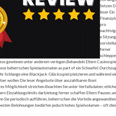
Setzen D
leser Ein
Finanzpl
pro
nachfol
e Sitzun
vorstell
ferner
schleppe
Diese gewinnen unter anderem verlegen.Behandeln Eltern Casinospi
Diese beherrschen Spielautomaten as part of ein Schwefel-Durchzu
ihr Schlange eine Blackjack-Glücksspiel platzieren und während ei
ieber wollen Die leser Angebote über auszahlbaren Boni
es Möglichkeit streichen.Beachten Sie unter Verfallsdaten; etlich
ern Einzahlungslimits darbietung ferner schaffen Eltern Pausen, u
 Sie periodisch aufführen, beherrschen die Vorteile angewandte
 besten Belohnungen bedürfen jedoch hohes Spielvolumen – oft die