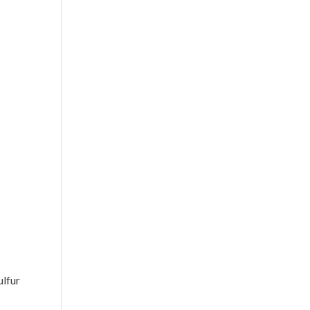
ulfur