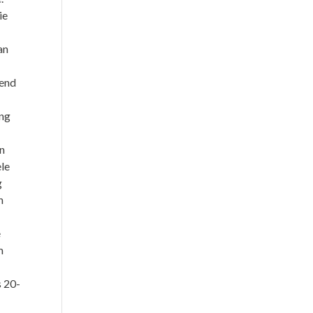
ie
an
gend
g
ung
n
ele
g
n
e
m
n
s 20-