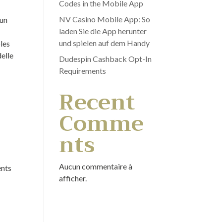
Codes in the Mobile App
NV Casino Mobile App: So
 un
laden Sie die App herunter
und spielen auf dem Handy
les
delle
Dudespin Cashback Opt-In
Requirements
Recent
Comme
nts
Aucun commentaire à
ents
afficher.