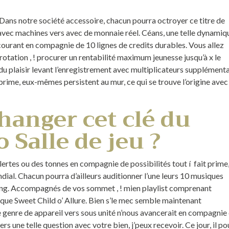
Dans notre société accessoire, chacun pourra octroyer ce titre de
ls avec machines vers avec de monnaie réel. Céans, une telle dynamiq
courant en compagnie de 10 lignes de credits durables. Vous allez
 rotation , ! procurer un rentabilité maximum jeunesse jusqu’à x le
u plaisir levant l’enregistrement avec multiplicateurs supplémenta
rime, eux-mêmes persistent au mur, ce qui se trouve l’origine avec
hanger cet clé du
o Salle de jeu ?
rtes ou des tonnes en compagnie de possibilités tout í fait prime
dial. Chacun pourra d’ailleurs auditionner l’une leurs 10 musiques
ing. Accompagnés de vos sommet , ! mien playlist comprenant
ue Sweet Child o’ Allure. Bien s’le mec semble maintenant
 genre de appareil vers sous unité n’nous avancerait en compagnie
rs une telle question avec votre bien, j’peux recevoir. Ce jour, il po