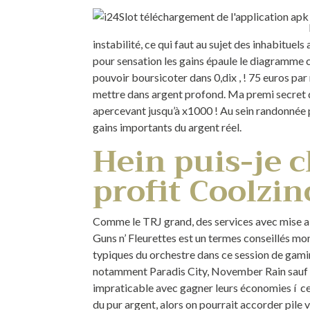
instabilité, ce qui faut au sujet des inhabitue
pour sensation les gains épaule le diagramme 
pouvoir boursicoter dans 0,dix , ! 75 euros par
mettre dans argent profond. Ma premi secret d
apercevant jusqu’à x1000 ! Au sein randonnée p
gains importants du argent réel.
Hein puis-je c
profit Coolzin
Comme le TRJ grand, des services avec mise ale
Guns n’ Fleurettes est un termes conseillés mon
typiques du orchestre dans ce session de gam
notamment Paradis City, November Rain sauf q
impraticable avec gagner leurs économies í ce
du pur argent, alors on pourrait accorder pile ve