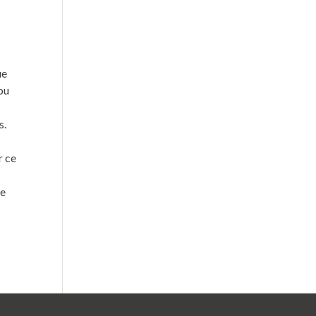
ue
 ou
s.
r ce
de