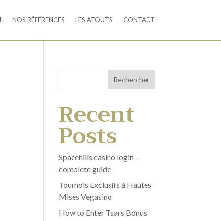
N
NOS RÉFÉRENCES
LES ATOUTS
CONTACT
Rechercher
Recent
Posts
Spacehills casino login —
complete guide
Tournois Exclusifs à Hautes
Mises Vegasino
How to Enter Tsars Bonus