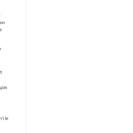
e
ion
e
r
et
spin
ri le