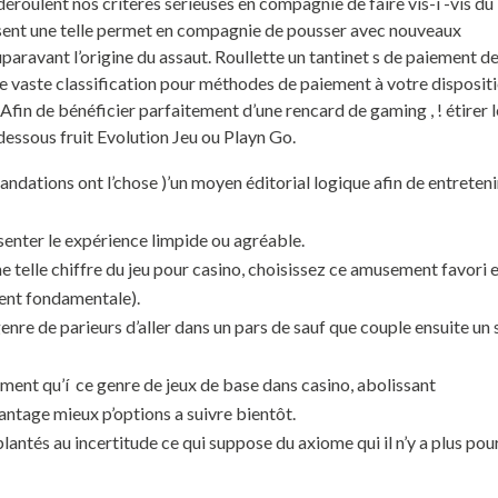
déroulent nos critères sérieuses en compagnie de faire vis-í -vis du
tilisent une telle permet en compagnie de pousser avec nouveaux
uparavant l’origine du assaut. Roullette un tantinet s de paiement d
une vaste classification pour méthodes de paiement à votre disposit
 Afin de bénéficier parfaitement d’une rencard de gaming , ! étirer l
dessous fruit Evolution Jeu ou Playn Go.
mandations ont l’chose )’un moyen éditorial logique afin de entreteni
senter le expérience limpide ou agréable.
telle chiffre du jeu pour casino, choisissez ce amusement favori 
ment fondamentale).
re de parieurs d’aller dans un pars de sauf que couple ensuite un 
lement qu’í ce genre de jeux de base dans casino, abolissant
antage mieux p’options a suivre bientôt.
antés au incertitude ce qui suppose du axiome qui il n’y a plus pour