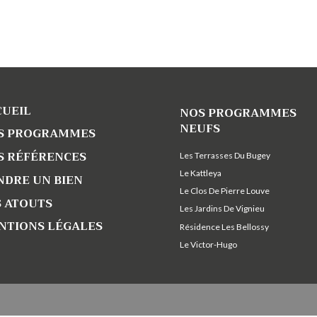
CUEIL
NOS PROGRAMMES
NEUFS
S PROGRAMMES
S RÉFÉRENCES
Les Terrasses Du Bugey
Le Kattleya
NDRE UN BIEN
Le Clos De Pierre Louve
S ATOUTS
Les Jardins De Vignieu
NTIONS LÉGALES
Résidence Les Bellossy
Le Victor-Hugo