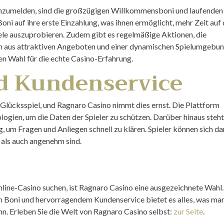
 anzumelden, sind die großzügigen Willkommensboni und laufenden
oni auf ihre erste Einzahlung, was ihnen ermöglicht, mehr Zeit auf
ele auszuprobieren. Zudem gibt es regelmäßige Aktionen, die
n aus attraktiven Angeboten und einer dynamischen Spielumgebu
n Wahl für die echte Casino-Erfahrung.
nd Kundenservice
e-Glücksspiel, und Ragnaro Casino nimmt dies ernst. Die Plattform
gien, um die Daten der Spieler zu schützen. Darüber hinaus steht
 um Fragen und Anliegen schnell zu klären. Spieler können sich da
 als auch angenehm sind.
Online-Casino suchen, ist Ragnaro Casino eine ausgezeichnete Wahl
en Boni und hervorragendem Kundenservice bietet es alles, was ma
. Erleben Sie die Welt von Ragnaro Casino selbst:
zur Seite
.