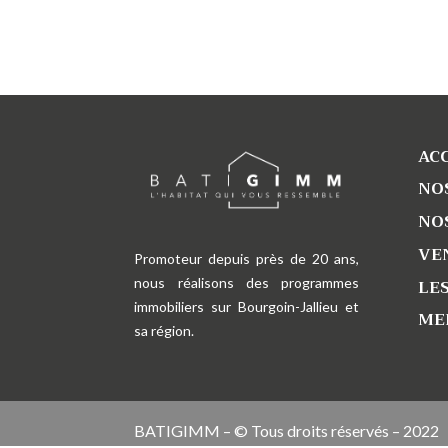
AC
NO
NO
VE
Promoteur depuis près de 20 ans,
LE
nous réalisons des programmes
immobiliers sur Bourgoin-Jallieu et
ME
sa région.
BATIGIMM – © Tous droits réservés – 2022