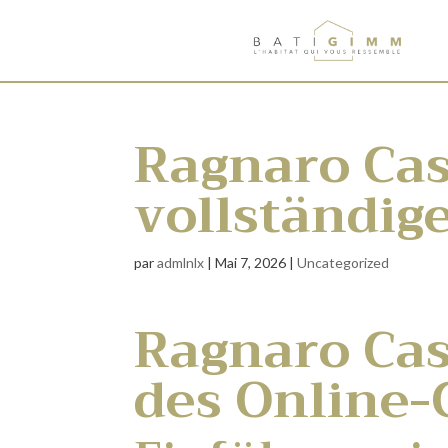
Ragnaro Ca
vollständig
par
admlnlx
|
Mai 7, 2026
|
Uncategorized
Ragnaro Cas
des Online-