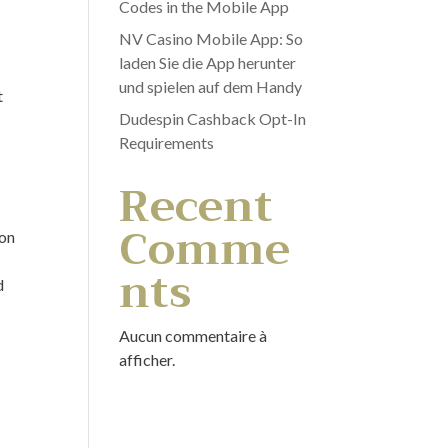
Codes in the Mobile App
NV Casino Mobile App: So
laden Sie die App herunter
und spielen auf dem Handy
t
Dudespin Cashback Opt-In
Requirements
Recent
Comme
von
nts
d
Aucun commentaire à
afficher.