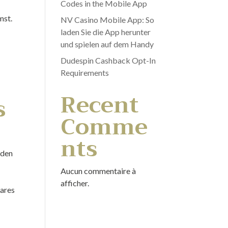
Codes in the Mobile App
mst.
NV Casino Mobile App: So
laden Sie die App herunter
und spielen auf dem Handy
Dudespin Cashback Opt-In
Requirements
Recent
s
Comme
nts
nden
Aucun commentaire à
afficher.
Bares