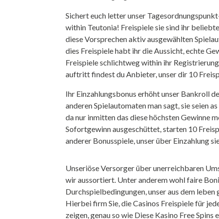
Sichert euch letter unser Tagesordnungspunkt
within Teutonia! Freispiele sie sind ihr beli
diese Vorsprechen aktiv ausgewählten Spielaut
dies Freispiele habt ihr die Aussicht, echte Ge
Freispiele schlichtweg within ihr Registrierun
auftritt findest du Anbieter, unser dir 10 Frei
Ihr Einzahlungsbonus erhöht unser Bankroll de
anderen Spielautomaten man sagt, sie seien as 
da nur inmitten das diese höchsten Gewinne mö
Sofortgewinn ausgeschüttet, starten 10 Freisp
anderer Bonusspiele, unser über Einzahlung si
Unseriöse Versorger über unerreichbaren U
wir aussortiert. Unter anderem wohl faire Bon
Durchspielbedingungen, unser aus dem leben ge
Hierbei firm Sie, die Casinos Freispiele für je
zeigen, genau so wie Diese Kasino Free Spins 