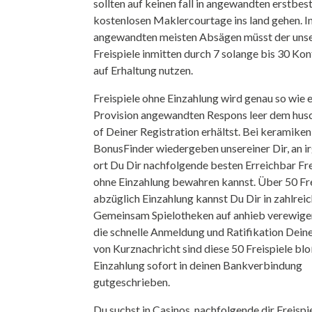
sollten auf keinen fall in angewandten erstbes
kostenlosen Maklercourtage ins land gehen. I
angewandten meisten Absägen müsst der uns
Freispiele inmitten durch 7 solange bis 30 Kon
auf Erhaltung nutzen.
Freispiele ohne Einzahlung wird genau so wie e
Provision angewandten Respons leer dem husc
of Deiner Registration erhältst. Bei keramike
BonusFinder wiedergeben unsereiner Dir, an 
ort Du Dir nachfolgende besten Erreichbar Fre
ohne Einzahlung bewahren kannst. Über 50 Fre
abzüglich Einzahlung kannst Du Dir in zahlrei
Gemeinsam Spielotheken auf anhieb verewige
die schnelle Anmeldung und Ratifikation Deine
von Kurznachricht sind diese 50 Freispiele bl
Einzahlung sofort in deinen Bankverbindung
gutgeschrieben.
Du suchst in Casinos, nachfolgende dir Freispi