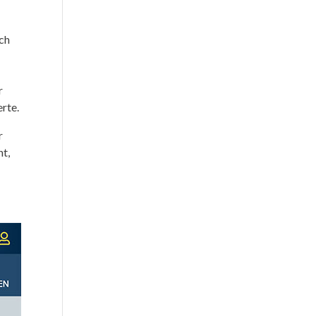
uch
r
erte.
r
ht,