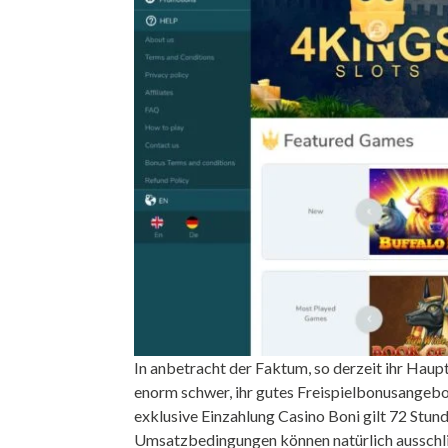
In anbetracht der Faktum, so derzeit ihr Haupt
enorm schwer, ihr gutes Freispielbonusangebot
exklusive Einzahlung Casino Boni gilt 72 Stu
Umsatzbedingungen können natürlich ausschlie