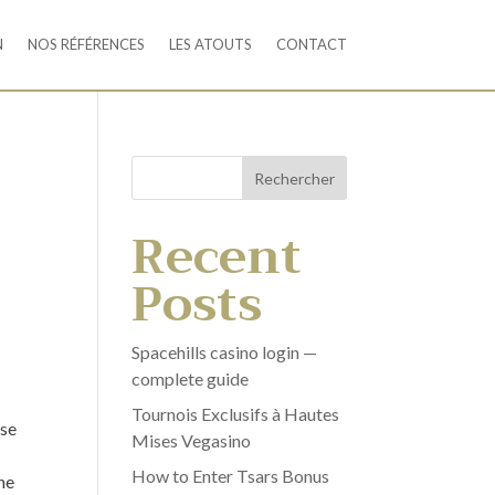
N
NOS RÉFÉRENCES
LES ATOUTS
CONTACT
Rechercher
Recent
Posts
Spacehills casino login —
complete guide
Tournois Exclusifs à Hautes
ese
Mises Vegasino
How to Enter Tsars Bonus
ne