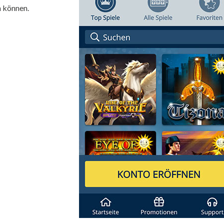
n können.