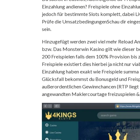
Einzahlung andienen? Freispiele ohne Einzah
jedoch für bestimmte Slots komplett, dabei Li
Prüfe die UmsatzbedingungenSchau dir eingesc
sein.
Hinzugefügt werden zwei viel mehr Reload Ange
bzw. Das Monsterwin Kasino gilt wie dieser be
200 Freispielen falls dem 100% Provision bis 
Freispiele existiert dies hierbei ja nicht nur
Einzahlung haben exakt wie Freispiele summa
Glücksfall bekommst du Bonusgeld und Freispie
außerordentlichen Gewinnchancen (RTP liegt 
angewandten Maklercourtage freizuspielen & 