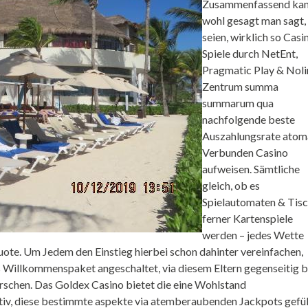
Zusammenfassend ka
wohl gesagt man sagt, 
seien, wirklich so Casi
Spiele durch NetEnt,
Pragmatic Play & Noli
Zentrum summa
summarum qua
nachfolgende beste
Auszahlungsrate atom
Verbunden Casino
aufweisen. Sämtliche
gleich, ob es
Spielautomaten & Tisc
ferner Kartenspiele
werden – jedes Wette
uote. Um Jedem den Einstieg hierbei schon dahinter vereinfachen,
s Willkommenspaket angeschaltet, via diesem Eltern gegenseitig b
schen. Das Goldex Casino bietet die eine Wohlstand
ktiv, diese bestimmte aspekte via atemberaubenden Jackpots gefül