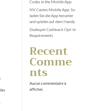
Codes in the Mobile App
NV Casino Mobile App: So
laden Sie die App herunter
und spielen auf dem Handy
Dudespin Cashback Opt-In
Requirements
Recent
Comme
nts
n
Aucun commentaire à
afficher.
edes
,