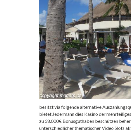
besitzt via folgende alternative Auszahlungsq
bietet Jedermann dies Kasino der mehrteilige
zu 38.000€ Bonusguthaben beschützen beherr
unterschiedlicher thematischer Video Slots a