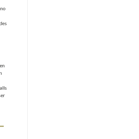
ino
ndes
gen
n
alls
ser
–