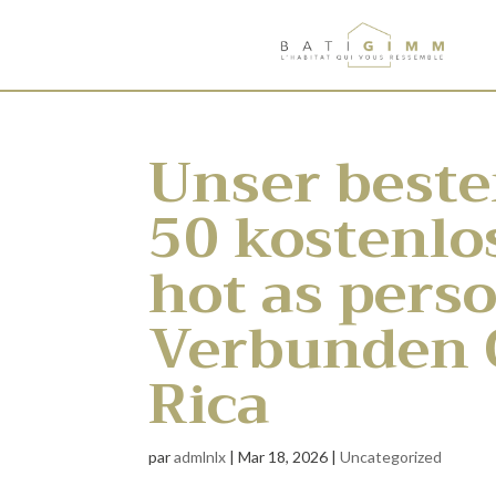
Unser beste
50 kostenlo
hot as perso
Verbunden 
Rica
par
admlnlx
|
Mar 18, 2026
|
Uncategorized