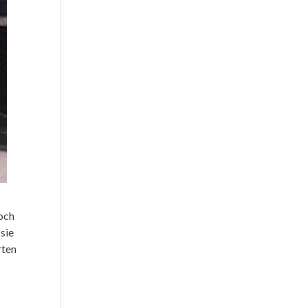
doch
sie
rten