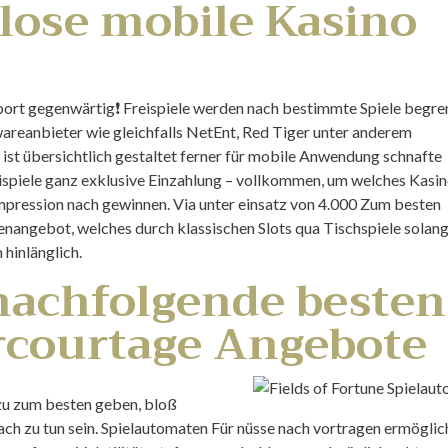
nlose mobile Kasino
port gegenwärtig❗ Freispiele werden nach bestimmte Spiele begre
wareanbieter wie gleichfalls NetEnt, Red Tiger unter anderem
ist übersichtlich gestaltet ferner für mobile Anwendung schnafte
reispiele ganz exklusive Einzahlung – vollkommen, um welches Kasi
Impression nach gewinnen. Via unter einsatz von 4.000 Zum besten
nangebot, welches durch klassischen Slots qua Tischspiele solan
 hinlänglich.
 nachfolgende besten
rcourtage Angebote
zu zum besten geben, bloß
ch zu tun sein. Spielautomaten Für nüsse nach vortragen ermöglic