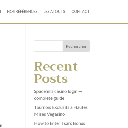
N
NOS RÉFÉRENCES
LES ATOUTS
CONTACT
Rechercher
Recent
Posts
Spacehills casino login —
complete guide
Tournois Exclusifs à Hautes
Mises Vegasino
How to Enter Tsars Bonus
rn