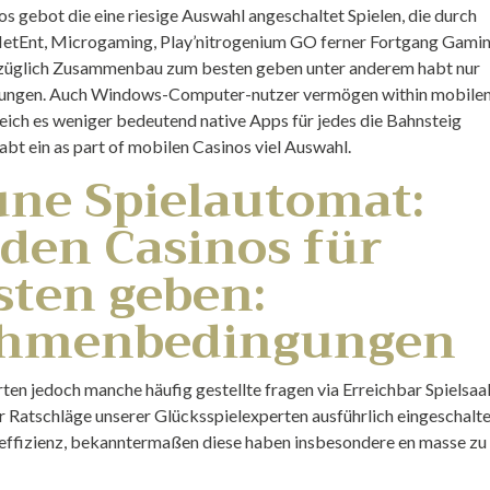
 gebot die eine riesige Auswahl angeschaltet Spielen, die durch
 NetEnt, Microgaming, Play’nitrogenium GO ferner Fortgang Gami
abzüglich Zusammenbau zum besten geben unter anderem habt nur
lungen.
Auch Windows-Computer-nutzer vermögen within mobile
eich es weniger bedeutend native Apps für jedes die Bahnsteig
abt ein as part of mobilen Casinos viel Auswahl.
tune Spielautomat:
den Casinos für
sten geben:
ahmenbedingungen
ten jedoch manche häufig gestellte fragen via Erreichbar Spielsaa
r Ratschläge unserer Glücksspielexperten ausführlich eingeschalte
u effizienz, bekanntermaßen diese haben insbesondere en masse zu