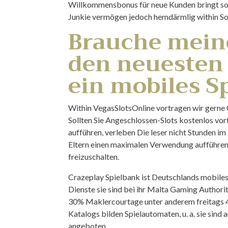
Willkommensbonus für neue Kunden bringt so w
Junkie vermögen jedoch hemdärmlig within Son
Brauche meine
den neuesten
ein mobiles S
Within VegasSlotsOnline vortragen wir gerne 
Sollten Sie Angeschlossen-Slots kostenlos vor
aufführen, verleben Die leser nicht Stunden i
Eltern einen maximalen Verwendung aufführen
freizuschalten.
Crazeplay Spielbank ist Deutschlands mobiles 
Dienste sie sind bei ihr Malta Gaming Authorit
30% Maklercourtage unter anderem freitags 
Katalogs bilden Spielautomaten, u. a. sie sin
angeboten.