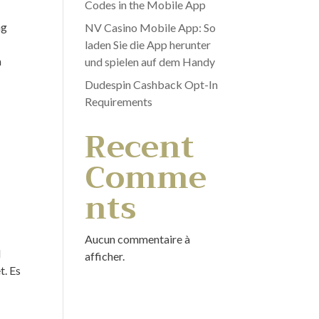
Codes in the Mobile App
ng
NV Casino Mobile App: So
laden Sie die App herunter
n
und spielen auf dem Handy
Dudespin Cashback Opt-In
Requirements
Recent
Comme
nts
Aucun commentaire à
l
afficher.
t. Es