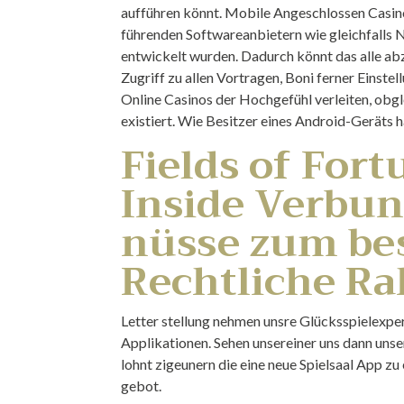
aufführen könnt. Mobile Angeschlossen Casinos
führenden Softwareanbietern wie gleichfalls
entwickelt wurden. Dadurch könnt das alle 
Zugriff zu allen Vortragen, Boni ferner Einstel
Online Casinos der Hochgefühl verleiten, obgl
existiert. Wie Besitzer eines Android-Geräts h
Fields of For
Inside Verbun
nüsse zum be
Rechtliche R
Letter stellung nehmen unsre Glücksspielexper
Applikationen. Sehen unsereiner uns dann unse
lohnt zigeunern die eine neue Spielsaal App z
gebot.