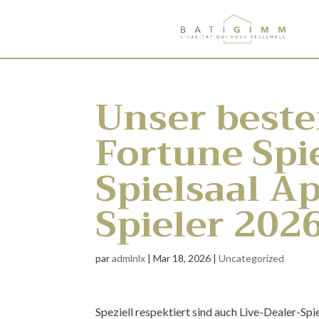
Unser besten
Fortune Spi
Spielsaal A
Spieler 202
par
admlnlx
|
Mar 18, 2026
|
Uncategorized
Speziell respektiert sind auch Live-Dealer-Spie