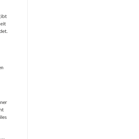
gibt
eit
det.
en
iner
ht
iles