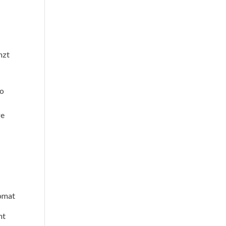
nzt
no
ge
ht