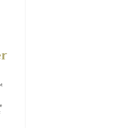
er
bt
e
z