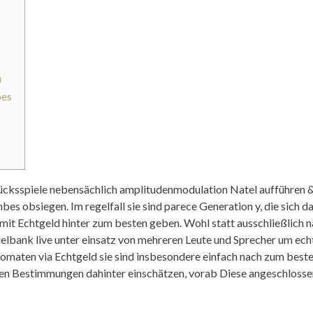
n
bes
lücksspiele nebensächlich amplitudenmodulation Natel aufführen 
s obsiegen. Im regelfall sie sind parece Generation y, die sich d
amit Echtgeld hinter zum besten geben. Wohl statt ausschließlich 
pielbank live unter einsatz von mehreren Leute und Sprecher um ech
maten via Echtgeld sie sind insbesondere einfach nach zum best
okalen Bestimmungen dahinter einschätzen, vorab Diese angeschloss