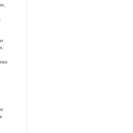
en,
s
an
n.
inos
en
är