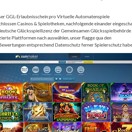
ser GGL-Erlaubnisschein pro Virtuelle Automatenspiele
chlossen Casinos & Spielotheken, nachfolgende einander eingescha
ie deutsche Glücksspiellizenz der Gemeinsamen Glücksspielbehörde 
enzierte Plattformen nach auswählen, unser flagge qua den
Bewertungen entsprechend Datenschutz ferner Spielerschutz habe