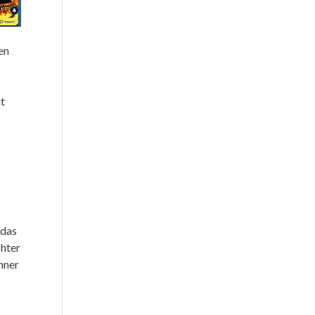
en
it
 das
chter
nner
.