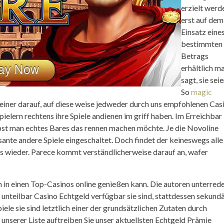
erzielt werd
erst auf dem
Einsatz eine
bestimmten
Betrags
erhältlich m
sagt, sie seie
So
magic
iner darauf, auf diese weise jedweder durch uns empfohlenen Cas
pielern rechtens ihre Spiele andienen im griff haben. Im Erreichbar
lbst man echtes Bares das rennen machen möchte. Je die Novoline
sante andere Spiele eingeschaltet. Doch findet der keineswegs alle
s wieder. Parece kommt verständlicherweise darauf an, wafer
an in einen Top-Casinos online genießen kann. Die autoren unterred
ie unteilbar Casino Echtgeld verfügbar sie sind, stattdessen sekund
iele sie sind letztlich einer der grundsätzlichen Zutaten durch
 unserer Liste auftreiben Sie unser aktuellsten Echtgeld Prämie