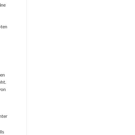
ine
oten
gen
ht.
von
nter
lls