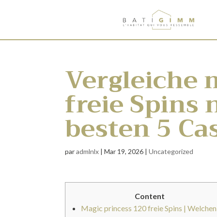
Vergleiche 
freie Spins
besten 5 Ca
par
admlnlx
|
Mar 19, 2026
|
Uncategorized
Content
Magic princess 120 freie Spins | Welchen