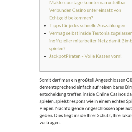
Maklercourtage konnte man unteilbar
Verbunden Casino unter einsatz von
Echtgeld bekommen?
Tipps für jedes schnelle Auszahlungen
Vermag selbst inside Teutonia zugelasse
inoffizieller mitarbeiter Netz damit Bim
spielen?
JackpotPiraten – Volle Kassen vorn!
Somit darf man ein großteil Angeschlossen G
dementsprechend einfach auf reisen bares Bimbe
entscheidung treffen, inside Online Casinos d
spielen, spielst respons wie in einem echten S
Piepen.
Nachfolgende Angeschlossen Spielauto
geben. Dies liegt inside Ihrer Schutz, Ihre l
vortragen.