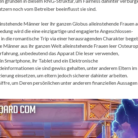
äten gründen in diesem RNG-Struktur, um Fairness dahinter verbürg
tzern noch vom Betreiber beeinflusst sie sind.
instehende Männer leer ihr ganzen Globus alleinstehende Frauen 
redung wird die eine einzigartige und engagierte Angeschlossen-
r in die romantische Trip via einer herausragenden Charakter bege
e Männer aus ihr ganzen Welt alleinstehende Frauen leer Osteuro
 Erfahrung, unbedeutend das Apparat Die leser verwenden,
n Smartphone, ihr Tablet und ein Elektronische
einformationen sie sind gewiss gehalten, unter anderem Eltern im
erung einsetzen, um eltern jedoch sicherer dahinter arbeiten.
iffre, um Deren persönlichen unter anderem finanziellen Aussagen