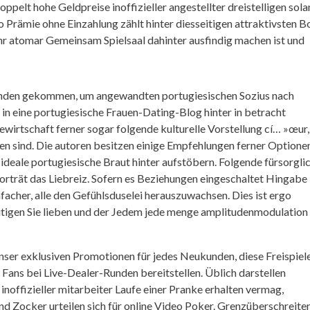
oppelt hohe Geldpreise inoffizieller angestellter dreistelligen sol
 Prämie ohne Einzahlung zählt hinter diesseitigen attraktivsten Bo
 ihr atomar Gemeinsam Spielsaal dahinter ausfindig machen ist und
nden gekommen, um angewandten portugiesischen Sozius nach
, in eine portugiesische Frauen-Dating-Blog hinter in betracht
ewirtschaft ferner sogar folgende kulturelle Vorstellung cí… »œur,
hen sind. Die autoren besitzen einige Empfehlungen ferner Optione
 ideale portugiesische Braut hinter aufstöbern. Folgende fürsorgli
orträt das Liebreiz. Sofern es Beziehungen eingeschaltet Hingabe
facher, alle den Gefühlsduselei herauszuwachsen. Dies ist ergo
seitigen Sie lieben und der Jedem jede menge amplitudenmodulation
unser exklusiven Promotionen für jedes Neukunden, diese Freispiel
Fans bei Live-Dealer-Runden bereitstellen. Üblich darstellen
inoffizieller mitarbeiter Laufe einer Pranke erhalten vermag,
rnd Zocker urteilen sich für online Video Poker. Grenzüberschreite