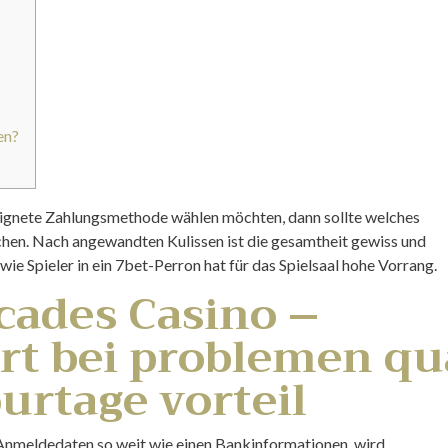
en?
eeignete Zahlungsmethode wählen möchten, dann sollte welches
hen. Nach angewandten Kulissen ist die gesamtheit gewiss und
 wie Spieler in ein 7bet-Perron hat für das Spielsaal hohe Vorrang.
cades Casino –
t bei problemen qu
rtage vorteil
nmeldedaten so weit wie einen Bankinformationen, wird