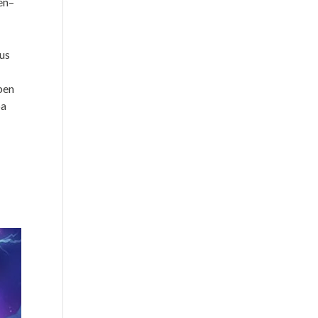
en–
aus
ben
pa