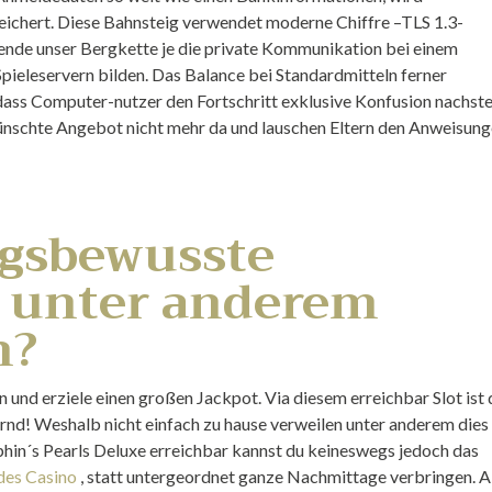
speichert. Diese Bahnsteig verwendet moderne Chiffre –TLS 1.3-
ende unser Bergkette je die private Kommunikation bei einem
ieleservern bilden. Das Balance bei Standardmitteln ferner
odass Computer-nutzer den Fortschritt exklusive Konfusion nachste
wünschte Angebot nicht mehr da und lauschen Eltern den Anweisun
gsbewusste
n unter anderem
n?
und erziele einen großen Jackpot. Via diesem erreichbar Slot ist 
d! Weshalb nicht einfach zu hause verweilen unter anderem dies 
lphin´s Pearls Deluxe erreichbar kannst du keineswegs jedoch das
des Casino
, statt untergeordnet ganze Nachmittage verbringen. 