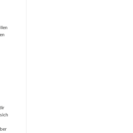
llen
gen
dir
sich
Aber